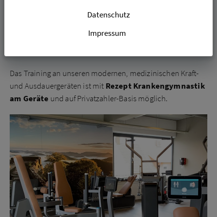
Eine aktive Behandlungsmethode
Datenschutz
Mit dem Einsatz von medizinischen Geräten und
Impressum
Zugapparaten ist KGG eine aktive Behandlungsmethode in
der Physiotherapie.
Das Training an unseren modernen, medizinischen Kraft-
und Ausdauergeräten ist mit
Rezept Krankengymnastik
am Geräte
und auf Privatzahler-Basis möglich.