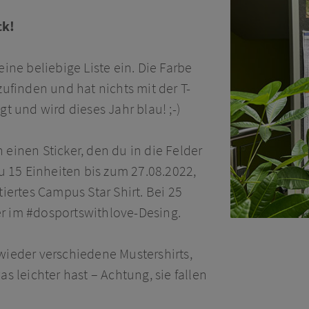
ck!
ne beliebige Liste ein. Die Farbe
rzufinden und hat nichts mit der T-
egt und wird dieses Jahr blau! ;-)
inen Sticker, den du in die Felder
u 15 Einheiten bis zum 27.08.2022,
iertes Campus Star Shirt. Bei 25
er im #dosportswithlove-Desing.
ieder verschiedene Mustershirts,
 leichter hast – Achtung, sie fallen