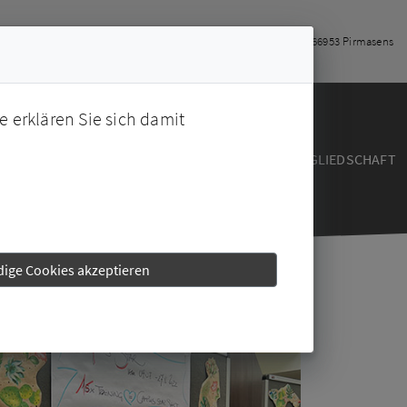
+49-6331-228226
info@campus-ps.de
Kantstraße 1, 66953 Pirmasens
e erklären Sie sich damit
THERAPIE
KURSPLAN
TERMIN BUCHEN
MITGLIEDSCHAFT
ige Cookies akzeptieren