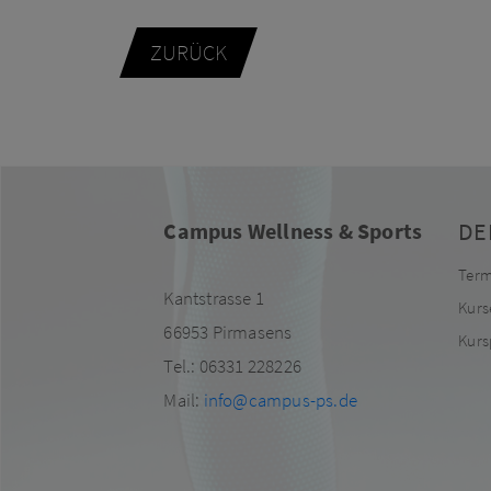
ZURÜCK
DE
Campus Wellness & Sports
Term
Kantstrasse 1
Kurs
66953 Pirmasens
Kurs
Tel.: 06331 228226
Mail:
info@campus-ps.de