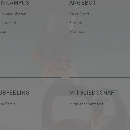
IN CAMPUS
ANGEBOT
in vereinbaren
Reha Sport
e buchen
Fitness
plan
Wellness
UBFEELING
MITGLIEDSCHAFT
re Profis
Mitgliedschaftstest