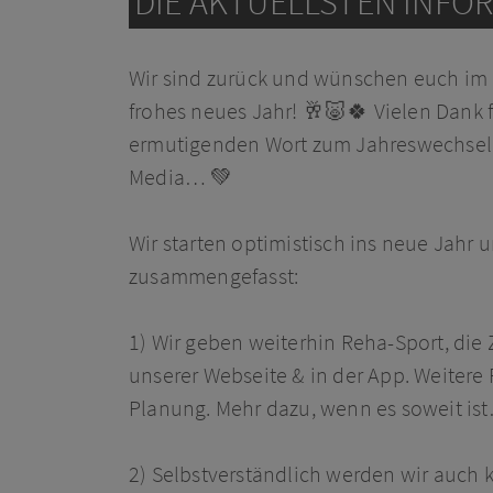
DIE AKTUELLSTEN INFO
Wir sind zurück und wünschen euch i
frohes neues Jahr!
🥂
🐷
🍀
Vielen Dank 
ermutigenden Wort zum Jahreswechsel, e
Media…
💚
Wir starten optimistisch ins neue Jahr 
zusammengefasst:
1) Wir geben weiterhin Reha-Sport, die 
unserer Webseite & in der App. Weitere 
Planung. Mehr dazu, wenn es soweit i
s
2) Selbstverständlich werden wir auch