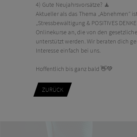
4) Gute Neujahrsvorsätze?
🧘
Aktueller als das Thema „Abnehmen“ is
„Stressbewältigung & POSITIVES DENKE
Onlinekurse an, die von den gesetzlic
unterstützt werden. Wir beraten dich ge
Interesse einfach bei uns.
Hoffentlich bis ganz bald
👋
💚
ZURÜCK