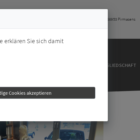
+49-6331-228226
info@campus-ps.de
Kantstraße 1, 66953 Pirmasens
e erklären Sie sich damit
THERAPIE
KURSPLAN
TERMIN BUCHEN
MITGLIEDSCHAFT
ige Cookies akzeptieren