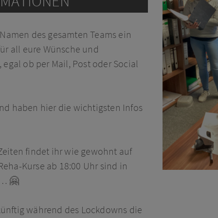
RMATIONEN
m Namen des gesamten Teams ein
für all eure Wünsche und
gal ob per Mail, Post oder Social
und haben hier die wichtigsten Infos
Zeiten findet ihr wie gewohnt auf
Reha-Kurse ab 18:00 Uhr sind in
t…
🤗
 künftig während des Lockdowns die