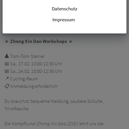
Datenschutz
NEUES AUS DER KURSWELT
Impressum
NEUE KURSE & WORKSHOPS
🔸
Zhong Xin Dao Workshops
🔸
👤 Tom-Tom Steiner
📅 Sa., 17.02. 10:00-12:30 Uhr
📅 Sa., 24.02. 10:00-12:30 Uhr
📍 Cycling-Raum
📋 Anmeldung erforderlich
Du brauchst: bequeme Kleidung, saubere Schuhe,
Trinkflasche
Die Kampfkunst Zhong Xin Dao (ZXD) lehrt uns die