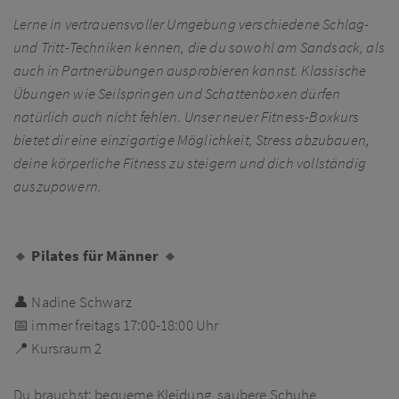
Lerne in vertrauensvoller Umgebung verschiedene Schlag-
und Tritt-Techniken kennen, die du sowohl am Sandsack, als
auch in Partnerübungen ausprobieren kannst. Klassische
Übungen wie Seilspringen und Schattenboxen dürfen
natürlich auch nicht fehlen. Unser neuer Fitness-Boxkurs
bietet dir eine einzigartige Möglichkeit, Stress abzubauen,
deine körperliche Fitness zu steigern und dich vollständig
auszupowern.
🔸
Pilates für Männer
🔸
👤 Nadine Schwarz
📅 immer freitags 17:00-18:00 Uhr
📍 Kursraum 2
Du brauchst: bequeme Kleidung, saubere Schuhe,