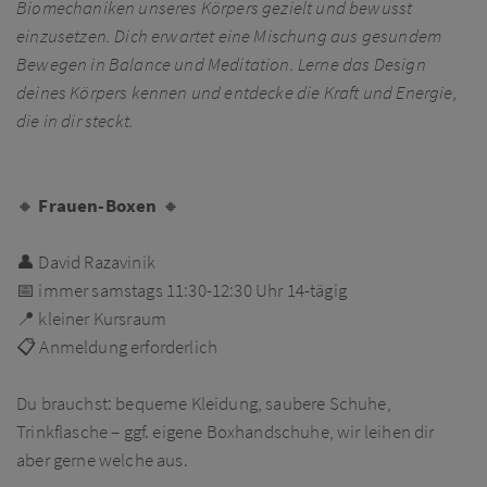
Biomechaniken unseres Körpers gezielt und bewusst
einzusetzen. Dich erwartet eine Mischung aus gesundem
Bewegen in Balance und Meditation. Lerne das Design
deines Körpers kennen und entdecke die Kraft und Energie,
die in dir steckt.
🔸
Frauen-Boxen
🔸
👤 David Razavinik
📅 immer samstags 11:30-12:30 Uhr 14-tägig
📍 kleiner Kursraum
📋 Anmeldung erforderlich
Du brauchst: bequeme Kleidung, saubere Schuhe,
Trinkflasche – ggf. eigene Boxhandschuhe, wir leihen dir
aber gerne welche aus.