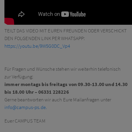
TEILT DAS VIDEO MIT EUREN FREUNDEN ODER VERSCHICKT
DEN FOLGENDEN LINK PER WHATSAPP:
https://youtu.be/9W5G0DC_Vp4
Für Fragen und Wünsche stehen wir weiterhin telefonisch
zur Verfügung:
immer montags bis freitags von 09.30-13.00 und 14.30
bis 18.00 Uhr – 06331 228226
Gerne beantworten wir auch Eure Mailanfragen unter
info@campus-ps.de.
Euer CAMPUS TEAM