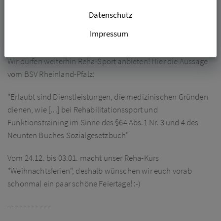
15.12.2020
Datenschutz
REHA-SPORTLER AUFGEPASST!
Impressum
Wir dürfen weiterhin Reha-Sport anbieten! Hier die Aussage
vom BSV Rheinland-Pfalz:
"Erlaubt sind Dienstleistungen, die medizinischen Gründen
dienen, wie [...] bei Rehabilitationssport und
Funktionstraining im Sinne des §64 Abs.1 Nr. 3 und 4 des
Neunten Buches Sozialgesetzbuch"
Vom 24.12. bis 03.01. macht unser Reha-Kurs
"Weihnachtsferien", deshalb wünschen wir euch vorab
schonmal ein paar schöne Feiertage! :-)
- - - - - - - - - - -