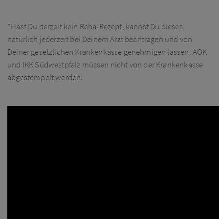
*Hast Du derzeit kein Reha-Rezept, kannst Du dieses
natürlich jederzeit bei Deinem Arzt beantragen und von
Deiner gesetzlichen Krankenkasse genehmigen lassen. AOK
und IKK Südwestpfalz müssen nicht von der Krankenkasse
abgestempelt werden.