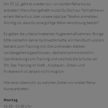
Am 07.12. geht es wieder los – wir dürfen Reha-Kurse
anbieten! Wie schon gehabt musst Du Dich zur Teilnahme an
einem Reha-Kurs über unsere App/per Telefon anmelden.
Wichtig ist, dass Du eine gültige Reha-Verordnung besitzt.*
Es gelten die unterschriebenen Hygienemaßnahmen: Bringe
bitte weiterhin deine Gymnastikmatte, ein Handtuch und ein
Getränk zum Training mit. Die Umkleiden bleiben
vorübergehend geschlossen, deshalb komme direkt in
Sportkleidung zum Training und wechsle die Schuhe vor
Ort.
Das Training im Kraft-, Ausdauer-, Zirkel- und
Fivebereich ist derzeit nicht möglich.
Hier eine Übersicht, zu welchen Zeiten wir wieder Reha-
Kurse anbieten:
Montag
10.00 - 10.45 Uhr