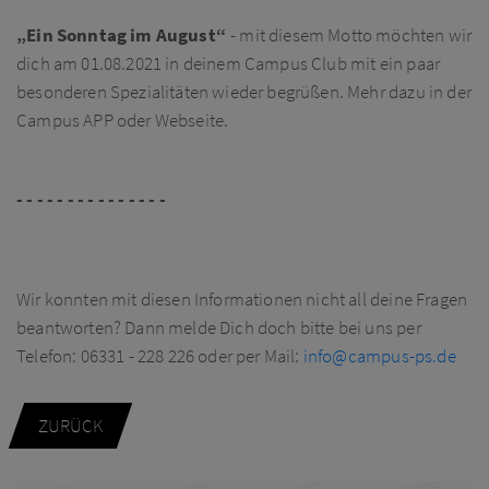
„Ein Sonntag im August“
- mit diesem Motto möchten wir
dich am 01.08.2021 in deinem Campus Club mit ein paar
besonderen Spezialitäten wieder begrüßen. Mehr dazu in der
Campus APP oder Webseite.
- - - - - - - - - - - - - - -
Wir konnten mit diesen Informationen nicht all deine Fragen
beantworten? Dann melde Dich doch bitte bei uns per
Telefon: 06331 - 228 226 oder per Mail:
info@campus-ps.de
ZURÜCK