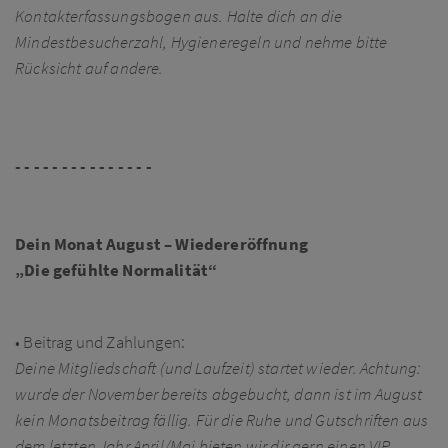
Kontakterfassungsbogen aus. Halte dich an die
Mindestbesucherzahl, Hygieneregeln und nehme bitte
Rücksicht auf andere.
- - - - - - - - - - - - - - -
Dein Monat August – Wiedereröffnung
„Die gefühlte Normalität“
• Beitrag und Zahlungen:
Deine Mitgliedschaft (und Laufzeit) startet wieder. Achtung:
wurde der November bereits abgebucht, dann ist im August
kein Monatsbeitrag fällig. Für die Ruhe und Gutschriften aus
dem letzten Jahr April/Mai bieten wir dir gern einen VIP