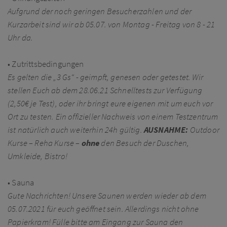
Aufgrund der noch geringen Besucherzahlen und der
Kurzarbeit sind wir ab 05.07. von Montag - Freitag von 8 - 21
Uhr da.
• Zutrittsbedingungen
Es gelten die „3 Gs“ - geimpft, genesen oder getestet. Wir
stellen Euch ab dem 28.06.21 Schnelltests zur Verfügung
(2,50€ je Test), oder ihr bringt eure eigenen mit um euch vor
Ort zu testen. Ein offizieller Nachweis von einem Testzentrum
ist natürlich auch weiterhin 24h gültig.
AUSNAHME:
Outdoor
Kurse – Reha Kurse –
ohne
den Besuch der Duschen,
Umkleide, Bistro!
• Sauna
Gute Nachrichten! Unsere Saunen werden wieder ab dem
05.07.2021 für euch geöffnet sein. Allerdings nicht ohne
Papierkram! Fülle bitte am Eingang zur Sauna den