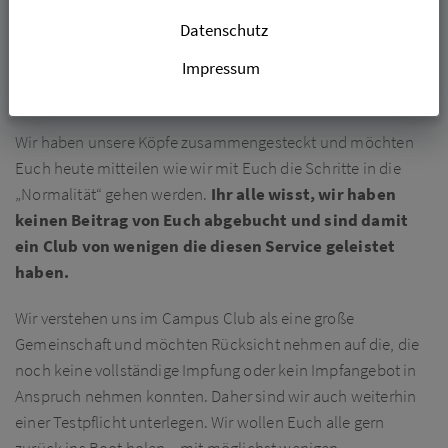
Datenschutz
01.01.0001
Impressum
UNSERE ZUKUNFTSPERSPEKTIVE
Wir haben unsere Köpfe zusammengesteckt und möchten
Euch heute mitteilen wie wir mit Euch die Schritte in die
„Normalität“ gehen werden.
Ihr alle wisst, wir haben
keinen Beitrag von Euch abgebucht und sind damit
ein Club von wenigen die diesen Service geleistet
haben.
Wir verstehen uns im Campus Club als eine große
Gemeinschaft und möchten Rücksicht nehmen auf die, die
noch keine vollständige Impfung oder kein Impfangebot in
Anspruch nehmen konnten. Daher sind wir auch weiterhin
einer Testpflicht unterlegen. Wir wollen Euch alle gern
zurück ins Boot holen – mit möglichst wenigen