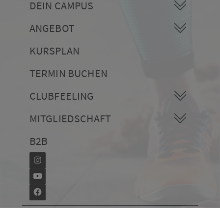
DEIN CAMPUS
ANGEBOT
KURSPLAN
TERMIN BUCHEN
CLUBFEELING
MITGLIEDSCHAFT
B2B
Urheberrecht @ Campus Wellness & Sports