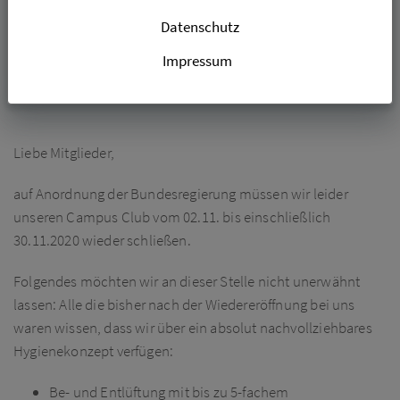
Datenschutz
31.10.2021
Impressum
WIR MÜSSEN WIEDER SCHLIESSEN...
Liebe Mitglieder,
auf Anordnung der Bundesregierung müssen wir leider
unseren Campus Club vom 02.11. bis einschließlich
30.11.2020 wieder schließen.
Folgendes möchten wir an dieser Stelle nicht unerwähnt
lassen: Alle die bisher nach der Wiedereröffnung bei uns
waren wissen, dass wir über ein absolut nachvollziehbares
Hygienekonzept verfügen:
Be- und Entlüftung mit bis zu 5-fachem