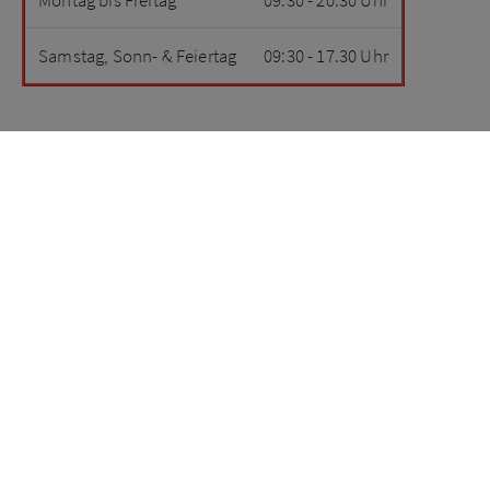
Samstag, Sonn- & Feiertag
09:30 - 17.30 Uhr
AROMA DAMPFBAD
Ein Besuch in unserer kleinen Wellnessoase
dient nicht nur der Entspannung, sondern wirkt
sich auch positiv auf deine Muskulatur aus. Ein
Saunagang regt zum Beispiel nach einem
intensiven Krafttraining die Durchblutung an,
wodurch die Regeneration von Muskeln, Sehnen,
Bändern und Co. gesteigert wird.
Montag bis Freitag
10:15 - 20:30 Uhr